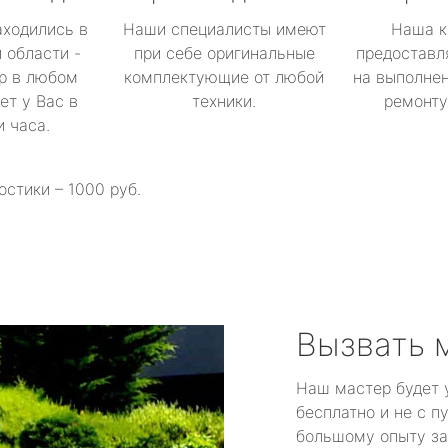
аходились в
Наши специалисты имеют
Наша к
 области -
при себе оригинальные
предоставл
р в любом
комплектующие от любой
на выполнен
ет у Вас в
техники.
ремонту 
и часа.
остики – 1000 руб.
Вызвать 
Наш мастер будет 
бесплатно и не с п
большому опыту за