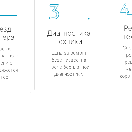
Ре
езд
Диагностика
те
тера
техники
Спе
ас до
Цена за ремонт
про
ованного
будет известна
ре
ени с
после бесплатной
ме
вяжется
диагностики.
корот
тер.