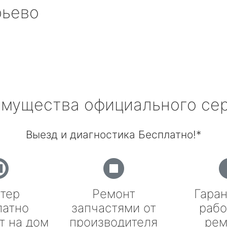
рьево
мущества официального се
Выезд и диагностика Бесплатно!*
тер
Ремонт
Гаран
латно
запчастями от
рабо
т на дом
производителя
рем