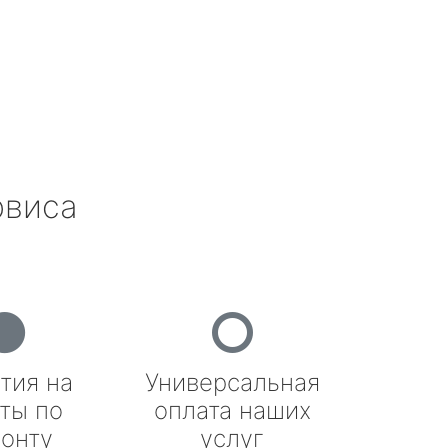
рвиса
тия на
Универсальная
ты по
оплата наших
онту
услуг