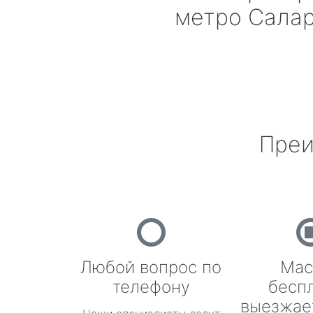
метро Сала
Преи
Любой вопрос по
Мас
телефону
бесп
выезжае