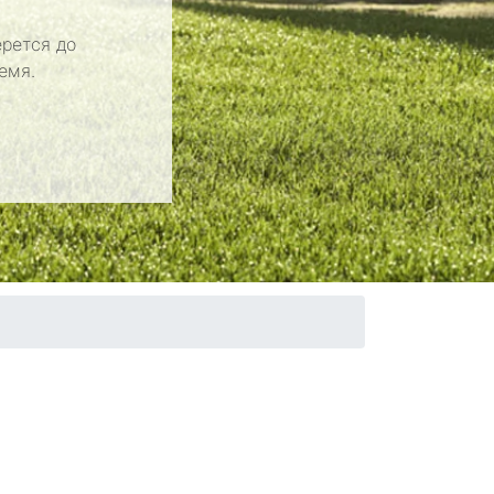
рется до
емя.