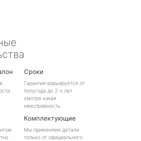
ные
ьства
алон
Сроки
е
Гарантия варьируется от
ости
полугода до 2-х лет
смотря какая
неисправность.
Комплектующие
онтом
Мы применяем детали
тно
только от официального