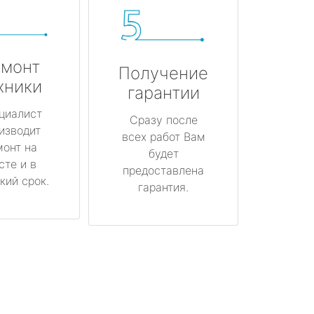
монт
Получение
хники
гарантии
циалист
Сразу после
изводит
всех работ Вам
монт на
будет
сте и в
предоставлена
кий срок.
гарантия.