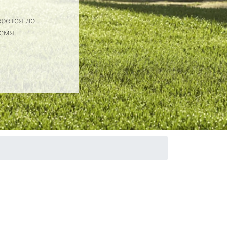
рется до
емя.