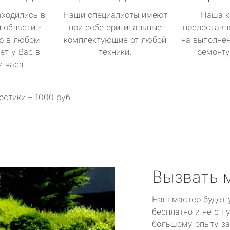
аходились в
Наши специалисты имеют
Наша к
 области -
при себе оригинальные
предоставл
р в любом
комплектующие от любой
на выполнен
ет у Вас в
техники.
ремонту 
и часа.
остики – 1000 руб.
Вызвать 
Наш мастер будет 
бесплатно и не с п
большому опыту за