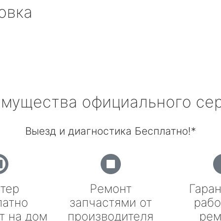
овка
мущества официального се
Выезд и диагностика Бесплатно!*
тер
Ремонт
Гаран
латно
запчастями от
рабо
т на дом
производителя
рем