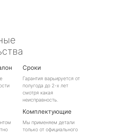
ные
ьства
алон
Сроки
е
Гарантия варьируется от
ости
полугода до 2-х лет
смотря какая
неисправность.
Комплектующие
онтом
Мы применяем детали
тно
только от официального