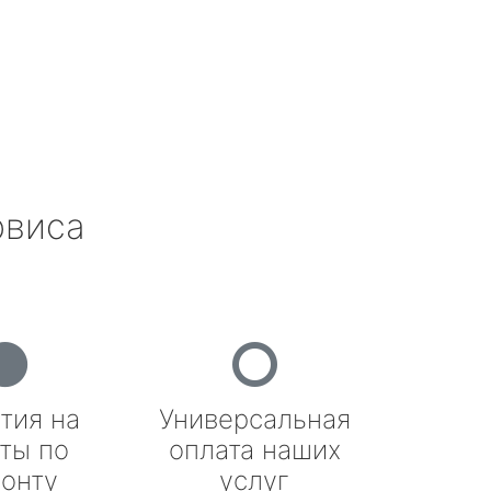
рвиса
тия на
Универсальная
ты по
оплата наших
онту
услуг