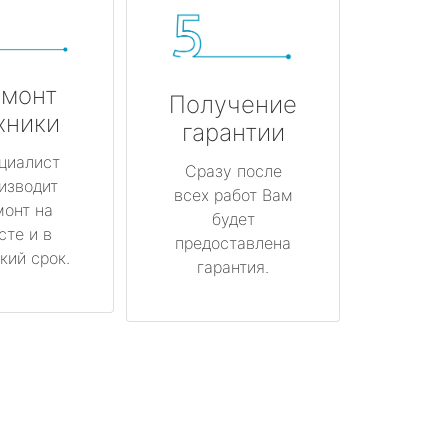
монт
Получение
хники
гарантии
циалист
Сразу после
изводит
всех работ Вам
монт на
будет
сте и в
предоставлена
кий срок.
гарантия.