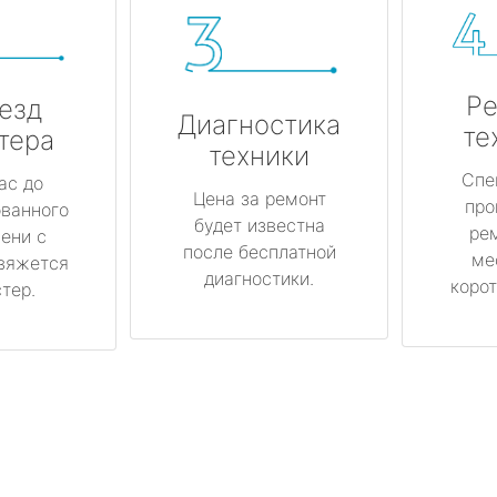
Ре
езд
Диагностика
те
тера
техники
Спе
ас до
Цена за ремонт
про
ованного
будет известна
ре
ени с
после бесплатной
ме
вяжется
диагностики.
корот
тер.